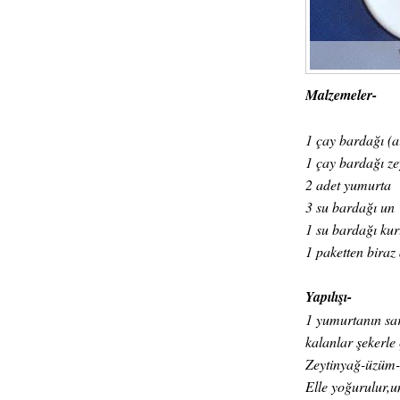
Malzemeler-
1 çay bardağı (a
1 çay bardağı ze
2 adet yumurta
3 su bardağı un
1 su bardağı kur
1 paketten biraz
Yapılışı-
1 yumurtanın sarı
kalanlar şekerle ç
Zeytinyağ-üzüm-k
Elle yoğurulur,