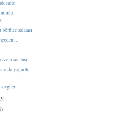
ak sufle
ünümlü
a
 börülce salatası
hçeden....
mizotu salatası
larında yoğurtlu
sevgiler
25)
5)