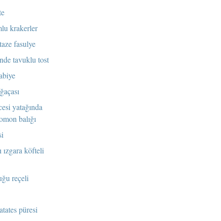
te
lu krakerler
taze fasulye
de tavuklu tost
abiye
ğaçası
cesi yatağında
somon balığı
si
ı ızgara köfteli
ğu reçeli
atates püresi