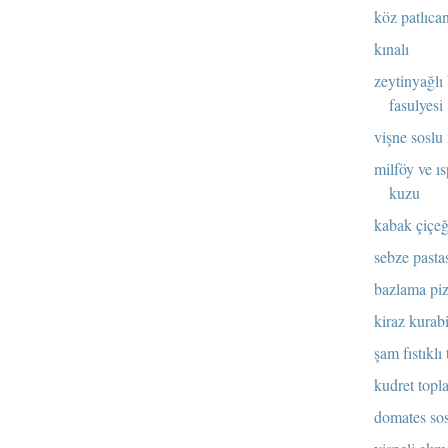
köz patlıca
kınalı
zeytinyağlı
fasulyesi
vişne soslu
milföy ve ı
kuzu
kabak çiçeğ
sebze pasta
bazlama piz
kiraz kurab
şam fıstıklı
kudret topla
domates sos