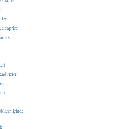
ek kulesi
i
tler
uz caprice
orbası
eri
sandviçler
ps
lar
er
akların içinde
n
uk