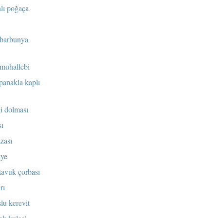
nlı poğaça
 barbunya
 muhallebi
spanakla kaplı
i dolması
sı
zası
iye
 tavuk çorbası
rı
lu kerevit