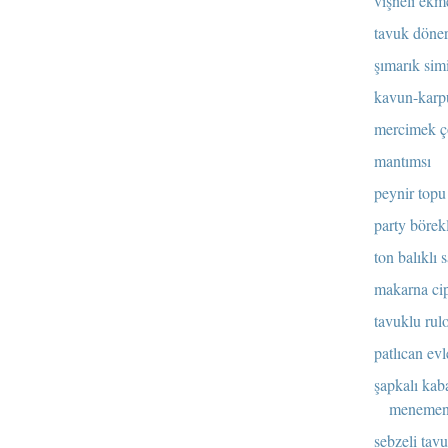
vişneli ekm
tavuk döner
şımarık simi
kavun-karp
mercimek ç
mantımsı
peynir topu
party börekl
ton balıklı 
makarna ci
tavuklu rulo
patlıcan evl
şapkalı kab
meneme
sebzeli tav