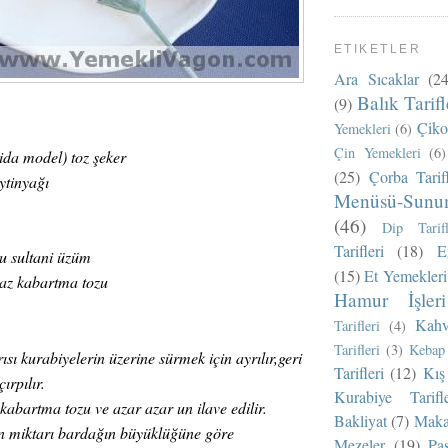
ETIKETLER
Ara Sıcaklar
(24
Balık Tarifl
(9)
Çikol
Yemekleri
(6)
Çin Yemekleri
(6)
ida model) toz şeker
(25)
Çorba Tarifl
ytinyağı
Menüsü-Sunu
(46)
Dip Tarifl
Tarifleri
(18)
E
u sultani üzüm
(15)
Et Yemekleri
 az kabartma tozu
Hamur İşleri
Kahv
Tarifleri
(4)
Tarifleri
(3)
Kebap 
sı kurabiyelerin üzerine sürmek için ayrılır,geri
Tarifleri
(12)
Kış 
ırpılır.
Kurabiye Tarifle
abartma tozu ve azar azar un ilave edilir.
Bakliyat
(7)
Makar
un miktarı bardağın büyüklüğüne göre
Mezeler
(19)
Pas