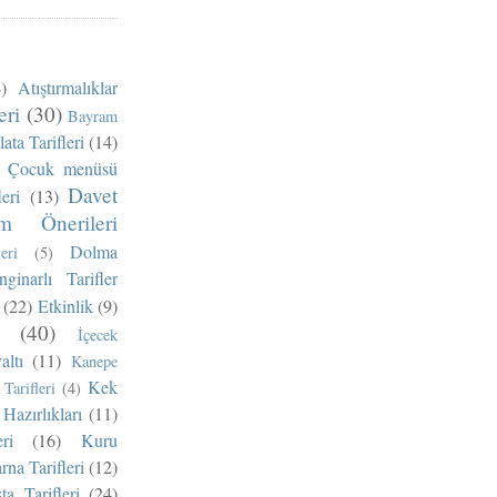
)
Atıştırmalıklar
eri
(30)
Bayram
ata Tarifleri
(14)
Çocuk menüsü
Davet
eri
(13)
m Önerileri
Dolma
eri
(5)
nginarlı Tarifler
(22)
Etkinlik
(9)
(40)
İçecek
altı
(11)
Kanepe
Kek
Tarifleri
(4)
Hazırlıkları
(11)
ri
(16)
Kuru
na Tarifleri
(12)
ta Tarifleri
(24)