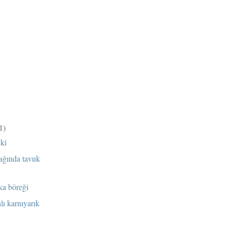
)
1)
ki
tağında tavuk
ka böreği
lı karnıyarık