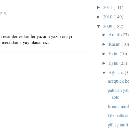
2011
(111)
►
LER
2010
(149)
►
2009
(182)
▼
Aralık
(23)
►
 resimler ve tarifler yazarın yazılı onayı
a mecralarda yayınlanamaz.
Kasım
(10
►
Ekim
(10)
►
Eylül
(23)
►
Ağustos
(5
▼
nesquick ke
patlıcan ya
sote
fırında mus
köz patlıcan
güllaç tarifi