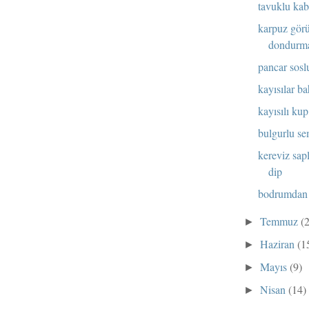
tavuklu kab
karpuz gör
dondurm
pancar soslu
kayısılar ba
kayısılı kup
bulgurlu se
kereviz sap
dip
bodrumdan 
Temmuz
(
►
Haziran
(1
►
Mayıs
(9)
►
Nisan
(14)
►