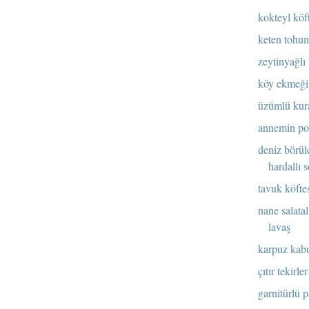
kokteyl köf
keten tohum
zeytinyağlı 
köy ekmeğin
üzümlü kur
annemin po
deniz börül
hardallı 
tavuk köfte
nane salatal
lavaş
karpuz kabu
çıtır tekirler
garnitürlü p