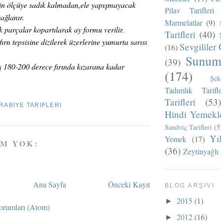
çin ölçüye sadık kalmadan,ele yapışmayacak
Pilav Tarifleri
ağlanır.
Marmelatlar
(9)
parçalar kopartılarak ay formu verilir.
Tarifleri
(40)
 fırn tepsisine dizilerek üzerlerine yumurta sarısı
Sevgililer 
(16)
Sunum 
(39)
ş 180-200 derece fırında kızarana kadar
(174)
Şek
Tadımlık Tarifle
Tarifleri
(53)
RABIYE TARIFLERI
Hindi Yemekle
Sandviç Tarifleri
(5
Yı
Yemek
(17)
M YOK:
(36)
Zeytinyağlı
Ana Sayfa
Önceki Kayıt
BLOG ARŞIVI
2015
(1)
►
orumları (Atom)
2012
(16)
►