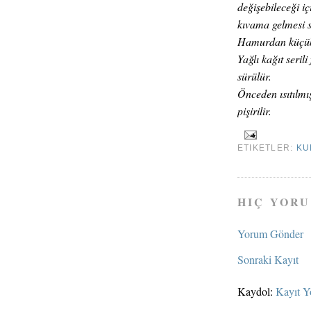
değişebileceği i
kıvama gelmesi s
Hamurdan küçük 
Yağlı kağıt serili
sürülür.
Önceden ısıtılmı
pişirilir.
ETIKETLER:
KU
HIÇ YORU
Yorum Gönder
Sonraki Kayıt
Kaydol:
Kayıt Y