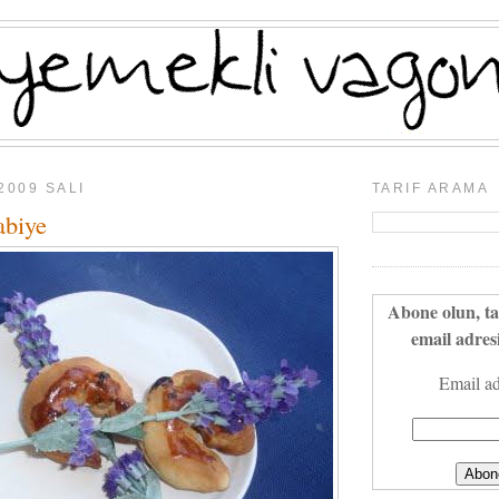
2009 SALI
TARIF ARAMA
abiye
Abone olun, ta
email adresi
Email ad