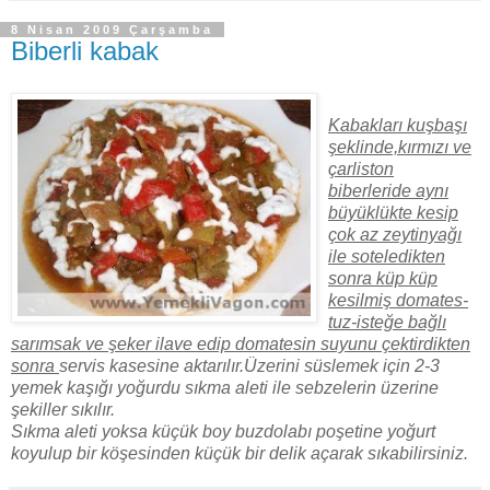
8 Nisan 2009 Çarşamba
Biberli kabak
Kabakları kuşbaşı
şeklinde,kırmızı ve
çarliston
biberleride aynı
büyüklükte kesip
çok az zeytinyağı
ile soteledikten
sonra küp küp
kesilmiş domates-
tuz-isteğe bağlı
sarımsak ve şeker ilave edip domatesin suyunu çektirdikten
sonra
servis kasesine aktarılır.Üzerini süslemek için 2-3
yemek kaşığı yoğurdu sıkma aleti ile sebzelerin üzerine
şekiller sıkılır.
Sıkma aleti yoksa küçük boy buzdolabı poşetine yoğurt
koyulup bir köşesinden küçük bir delik açarak sıkabilirsiniz.