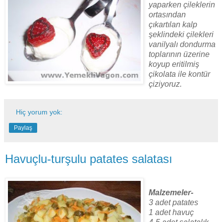
yaparken çileklerin
ortasından
çıkartılan kalp
şeklindeki çilekleri
vanilyalı dondurma
toplarının üzerine
koyup eritilmiş
çikolata ile kontür
çiziyoruz.
Hiç yorum yok:
Paylaş
Havuçlu-turşulu patates salatası
Malzemeler-
3 adet patates
1 adet havuç