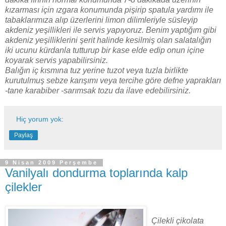
kızarması için ızgara konumunda pişirip spatula yardımı ile
tabaklarımıza alıp üzerlerini limon dilimleriyle süsleyip
akdeniz yeşillikleri ile servis yapıyoruz. Benim yaptığım gibi
akdeniz yeşilliklerini şerit halinde kesilmiş olan salatalığın
iki ucunu kürdanla tutturup bir kase elde edip onun içine
koyarak servis yapabilirsiniz.
Balığın iç kısmına tuz yerine tuzot veya tuzla birlikte
kurutulmuş sebze karışımı veya tercihe göre defne yaprakları
-tane karabiber -sarımsak tozu da ilave edebilirsiniz.
Hiç yorum yok:
Paylaş
9 Nisan 2009 Perşembe
Vanilyalı dondurma toplarında kalp
çilekler
Çilekli çikolata