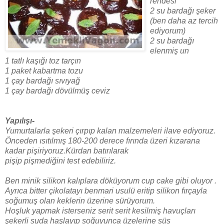
rendesi
2 su bardağı şeker
(ben daha az tercih
ediyorum)
2 su bardağı
elenmiş un
1 tatlı kaşığı toz tarçın
1 paket kabartma tozu
1 çay bardağı sıvıyağ
1 çay bardağı dövülmüş ceviz
Yapılışı-
Yumurtalarla şekeri çırpıp kalan malzemeleri ilave ediyoruz.
Önceden ısıtılmış 180-200 derece fırında üzeri kızarana
kadar pişiriyoruz.Kürdan batırılarak
pişip pişmediğini test edebiliriz.
Ben minik silikon kalıplara döküyorum cup cake gibi oluyor .
Ayrıca bitter çikolatayı benmari usulü eritip silikon fırçayla
soğumuş olan keklerin üzerine sürüyorum.
Hoşluk yapmak isterseniz serit serit kesilmiş havuçları
şekerli suda haşlayıp soğuyunca üzelerine süs