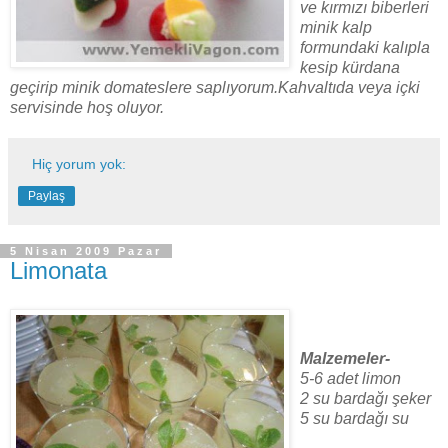
ve kırmızı biberleri
minik kalp
formundaki kalıpla
kesip kürdana
geçirip minik domateslere saplıyorum.Kahvaltıda veya içki
servisinde hoş oluyor.
Hiç yorum yok:
Paylaş
5 Nisan 2009 Pazar
Limonata
Malzemeler-
5-6 adet limon
2 su bardağı şeker
5 su bardağı su