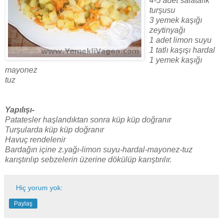
4-5 adet salatalık
turşusu
3 yemek kaşığı
zeytinyağı
1 adet limon suyu
1 tatlı kaşışı hardal
1 yemek kaşığı
mayonez
tuz
Yapılışı-
Patatesler haşlandıktan sonra küp küp doğranır
Turşularda küp küp doğranır
Havuç rendelenir
Bardağın içine z.yağı-limon suyu-hardal-mayonez-tuz
karıştırılıp sebzelerin üzerine dökülüp karıştırılır.
Hiç yorum yok:
Paylaş