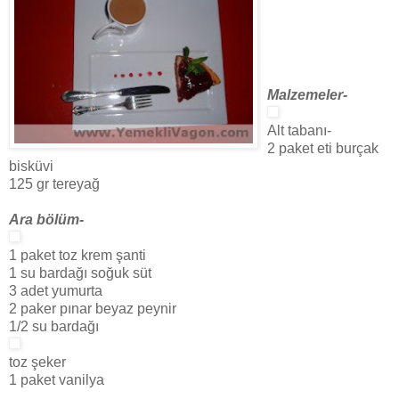
Malzemeler-
Alt tabanı-
2 paket eti burçak
bisküvi
125 gr tereyağ
Ara bölüm-
1 paket toz krem şanti
1 su bardağı soğuk süt
3 adet yumurta
2 paker pınar beyaz peynir
1/2 su bardağı
toz şeker
1 paket vanilya