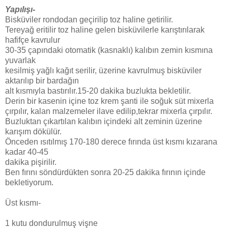
Yapılışı-
Bisküviler rondodan geçirilip toz haline getirilir.
Tereyağ eritilir toz haline gelen bisküvilerle karıştırılarak
hafifçe kavrulur
30-35 çapındaki otomatik (kasnaklı) kalıbın zemin kısmına
yuvarlak
kesilmiş yağlı kağıt serilir, üzerine kavrulmuş bisküviler
aktarılıp bir bardağın
alt kısmıyla bastırılır.15-20 dakika buzlukta bekletilir.
Derin bir kasenin içine toz krem şanti ile soğuk süt mixerla
çırpılır, kalan malzemeler ilave edilip,tekrar mixerla çırpılır.
Buzluktan çıkartılan kalıbın içindeki alt zeminin üzerine
karışım dökülür.
Önceden ısıtılmış 170-180 derece fırında üst kısmı kızarana
kadar 40-45
dakika pişirilir.
Ben fırını söndürdükten sonra 20-25 dakika fırının içinde
bekletiyorum.
Üst kısmı-
1 kutu dondurulmuş vişne