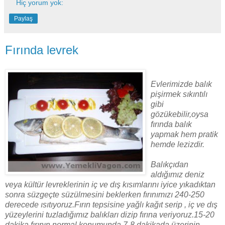
Hiç yorum yok:
Paylaş
Fırında levrek
Evlerimizde balık
pişirmek sıkıntılı
gibi
gözükebilir,oysa
fırında balık
yapmak hem pratik
hemde lezizdir.
Balıkçıdan
aldığımız deniz
veya kültür levreklerinin iç ve dış kısımlarını iyice yıkadıktan
sonra süzgeçte süzülmesini beklerken fırınımızı 240-250
derecede ısıtıyoruz.Fırın tepsisine yağlı kağıt serip , iç ve dış
yüzeylerini tuzladığımız balıkları dizip fırına veriyoruz.15-20
dakika fırının normal konumunda 7-8 dakikada üzerinin