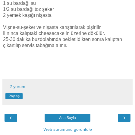
1 su bardağı su
1/2 su bardağı toz şeker
2 yemek kaşığı nişasta
Vişne-su-şeker ve nişasta karıştırılarak pişirilir.
Ilınınca kalıptaki cheesecake in üzerine dökülür.
25-30 dakika buzdolabında bekletildikten sonra kalıptan
çıkartılıp servis tabağına alınır.
2 yorum:
Paylaş
‹
›
Ana Sayfa
Web sürümünü görüntüle