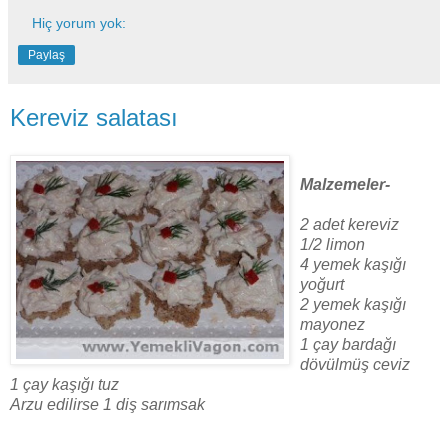
Hiç yorum yok:
Paylaş
Kereviz salatası
Malzemeler-
2 adet kereviz
1/2 limon
4 yemek kaşığı
yoğurt
2 yemek kaşığı
mayonez
1 çay bardağı
dövülmüş ceviz
1 çay kaşığı tuz
Arzu edilirse 1 diş sarımsak