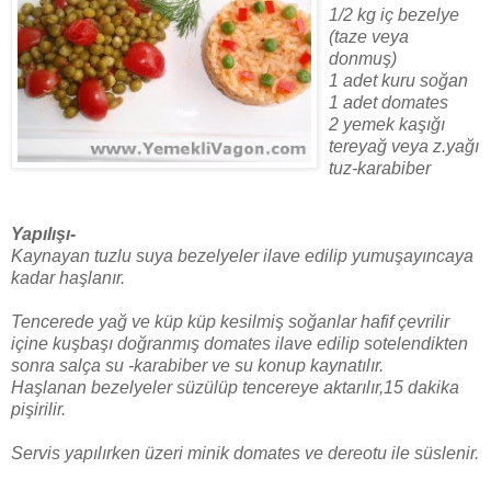
1/2 kg iç bezelye
(taze veya
donmuş)
1 adet kuru soğan
1 adet domates
2 yemek kaşığı
tereyağ veya z.yağı
tuz-karabiber
Yapılışı-
Kaynayan tuzlu suya bezelyeler ilave edilip yumuşayıncaya
kadar haşlanır.
Tencerede yağ ve küp küp kesilmiş soğanlar hafif çevrilir
içine kuşbaşı doğranmış domates ilave edilip sotelendikten
sonra salça su -karabiber ve su konup kaynatılır.
Haşlanan bezelyeler süzülüp tencereye aktarılır,15 dakika
pişirilir.
Servis yapılırken üzeri minik domates ve dereotu ile süslenir.