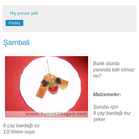
Hiç yorum yok:
Paylaş
Şambali
Balık olurda
yanında tatlı olmaz
mı?
Malzemeler-
Şurubu için
9 çay bardağı toz
şeker
6 çay bardağı su
1/2 limon suyu