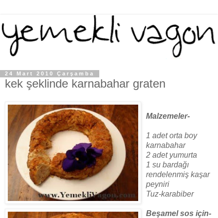
24 Mart 2010 Çarşamba
kek şeklinde karnabahar graten
Malzemeler-
1 adet orta boy
karnabahar
2 adet yumurta
1 su bardağı
rendelenmiş kaşar
peyniri
Tuz-karabiber
Beşamel sos için-