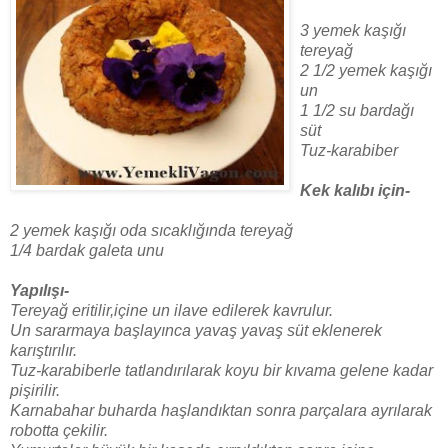
3 yemek kaşığı
tereyağ
2 1/2 yemek kaşığı
un
1 1/2 su bardağı
süt
Tuz-karabiber
Kek kalıbı için-
2 yemek kaşığı oda sıcaklığında tereyağ
1/4 bardak galeta unu
Yapılışı-
Tereyağ eritilir,içine un ilave edilerek kavrulur.
Un sararmaya başlayınca yavaş yavaş süt eklenerek
karıştırılır.
Tuz-karabiberle tatlandırılarak koyu bir kıvama gelene kadar
pişirilir.
Karnabahar buharda haşlandıktan sonra parçalara ayrılarak
robotta çekilir.