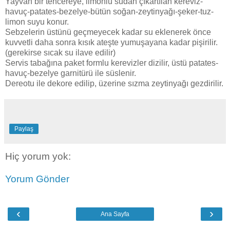
Yayvan bir tencereye, limonlu sudan çıkartılan kereviz-
havuç-patates-bezelye-bütün soğan-zeytinyağı-şeker-tuz-
limon suyu konur.
Sebzelerin üstünü geçmeyecek kadar su eklenerek önce
kuvvetli daha sonra kısık ateşte yumuşayana kadar pişirilir.
(gerekirse sıcak su ilave edilir)
Servis tabağına paket formlu kerevizler dizilir, üstü patates-
havuç-bezelye garnitürü ile süslenir.
Dereotu ile dekore edilip, üzerine sızma zeytinyağı gezdirilir.
Paylaş
Hiç yorum yok:
Yorum Gönder
‹
›
Ana Sayfa