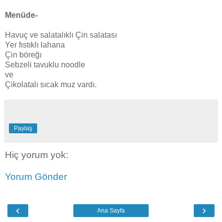
Menüde-
Havuç ve salatalıklı Çin salatası
Yer fıstıklı lahana
Çin böreğı
Sebzeli tavuklu noodle
ve
Çikolatalı sıcak muz vardı.
Paylaş
Hiç yorum yok:
Yorum Gönder
‹
›
Ana Sayfa