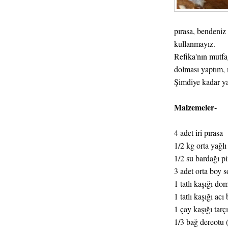
pırasa, bendeniz 
kullanmayız.
Refika'nın mutfa
dolması yaptım,
Şimdiye kadar y
Malzemeler-
4 adet iri pırasa
1/2 kg orta yağl
1/2 su bardağı pi
3 adet orta boy 
1 tatlı kaşığı do
1 tatlı kaşığı acı
1 çay kaşığı tarç
1/3 bağ dereotu 