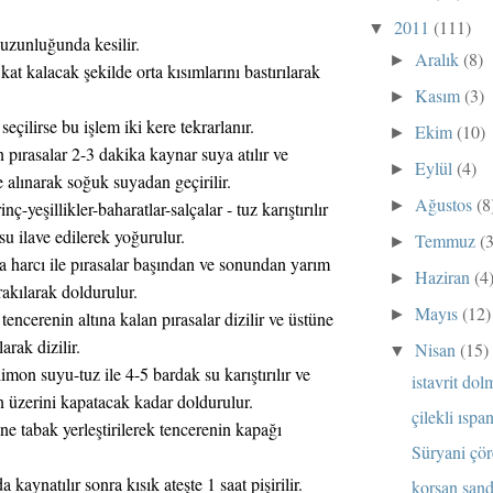
2011
(111)
▼
 uzunluğunda kesilir.
Aralık
(8)
►
kat kalacak şekilde orta kısımlarını bastırılarak
Kasım
(3)
►
 seçilirse bu işlem iki kere tekrarlanır.
Ekim
(10)
►
an pırasalar 2-3 dakika kaynar suya atılır ve
Eylül
(4)
►
 alınarak soğuk suyadan geçirilir.
Ağustos
(8
►
-yeşillikler-baharatlar-salçalar - tuz karıştırılır
u ilave edilerek yoğurulur.
Temmuz
(
►
 harcı ile pırasalar başından ve sonundan yarım
Haziran
(4
►
rakılarak doldurulur.
Mayıs
(12)
►
 tencerenin altına kalan pırasalar dizilir ve üstüne
arak dizilir.
Nisan
(15)
▼
mon suyu-tuz ile 4-5 bardak su karıştırılır ve
istavrit dolm
n üzerini kapatacak kadar doldurulur.
çilekli ıspan
ne tabak yerleştirilerek tencerenin kapağı
Süryani çöre
kaynatılır sonra kısık ateşte 1 saat pişirilir.
korsan sand