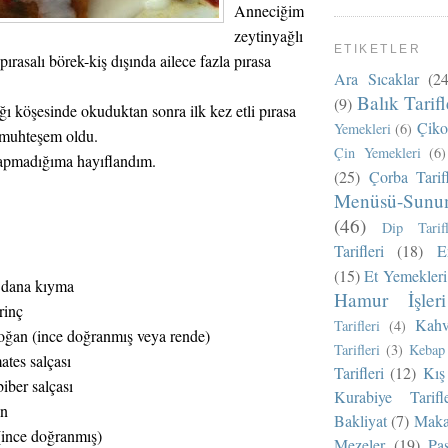
Anneciğim
zeytinyağlı
ETIKETLER
pırasalı börek-kiş dışında ailece fazla pırasa
Ara Sıcaklar
(24
Balık Tarifl
(9)
ğı köşesinde okuduktan sonra ilk kez etli pırasa
Çikol
Yemekleri
(6)
 muhteşem oldu.
Çin Yemekleri
(6)
apmadığıma hayıflandım.
(25)
Çorba Tarifl
Menüsü-Sunu
(46)
Dip Tarifl
Tarifleri
(18)
E
(15)
Et Yemekleri
ı dana kıyma
Hamur İşleri
rinç
Kahv
Tarifleri
(4)
soğan (ince doğranmış veya rende)
Tarifleri
(3)
Kebap 
mates salçası
Tarifleri
(12)
Kış 
 biber salçası
Kurabiye Tarifle
ın
Bakliyat
(7)
Makar
(ince doğranmış)
Mezeler
(19)
Pas