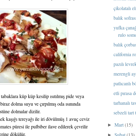
çikolatalı el
balık sofras
yufka çanağ
rulo som
balık çorbası
california ro
pazılı levrek
merengli ayva
patlıcanlı bö
etli pırasa d
tabaklara küp küp kesilip ısıtılmış pide veya
tarhanalı ta
 biraz dolma suyu ve çırpılmış oda ısınında
tüne dolmalar dizilir.
sebzeli tart t
ek kaşığı tereyağı ile iri dövülmüş 1 avuç ceviz
Mart
(15)
►
mates püresi ile pulbiber ilave edilerek çevrilir
erine dökülür.
Şubat
(13)
►