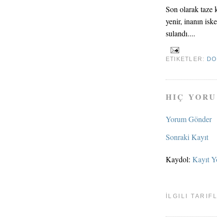
Son olarak taze k
yenir, inanın is
sulandı....
ETIKETLER:
DO
HIÇ YORU
Yorum Gönder
Sonraki Kayıt
Kaydol:
Kayıt Y
İLGILI TARIF