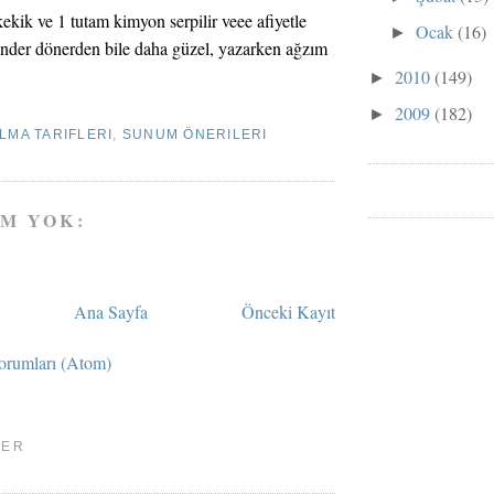
ekik ve 1 tutam kimyon serpilir veee afiyetle
Ocak
(16)
►
kender dönerden bile daha güzel, yazarken ağzım
2010
(149)
►
2009
(182)
►
LMA TARIFLERI
,
SUNUM ÖNERILERI
M YOK:
Ana Sayfa
Önceki Kayıt
orumları (Atom)
LER