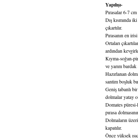
Yapılışı-
Pırasalar 6-7 cm
Dış kısmında iki 
çıkartılır.
Pırasanın en irisi
Ortaları çıkartıl
ardından kevgirle
Kıyma-soğan-pirinç
ve yarım bardak s
Hazırlanan dolma
santim boşluk bı
Geniş tabanlı bir
dolmalar yatay ol
Domates püresi-li
pırasa dolmasını
Dolmaların üzeri
kapatılır.
Önce yüksek ısıda 