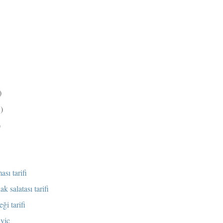
)
3)
)
ası tarifi
ak salatası tarifi
ği tarifi
viç