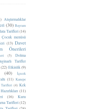
)
Atıştırmalıklar
eri
(30)
Bayram
ata Tarifleri
(14)
Çocuk menüsü
Davet
eri
(13)
m Önerileri
Dolma
eri
(5)
nginarlı Tarifler
(22)
Etkinlik
(9)
(40)
İçecek
altı
(11)
Kanepe
Kek
Tarifleri
(4)
Hazırlıkları
(11)
ri
(16)
Kuru
na Tarifleri
(12)
ta Tarifleri
(24)