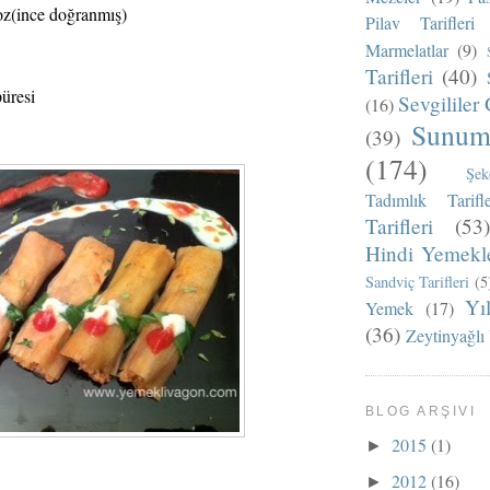
z(ince doğranmış)
Pilav Tarifleri
Marmelatlar
(9)
Tarifleri
(40)
üresi
Sevgililer 
(16)
Sunum 
(39)
(174)
Şek
Tadımlık Tarifle
Tarifleri
(53)
Hindi Yemekle
Sandviç Tarifleri
(5
Yı
Yemek
(17)
(36)
Zeytinyağlı
BLOG ARŞIVI
2015
(1)
►
2012
(16)
►