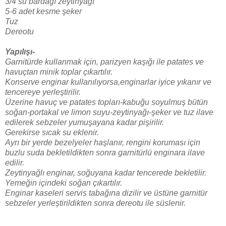
3/4 su bardağı zeytinyağı
5-6 adet kesme şeker
Tuz
Dereotu
Yapılışı-
Garnitürde kullanmak için, parizyen kaşığı ile patates ve
havuçtan minik toplar çıkartılır.
Konserve enginar kullanılıyorsa,enginarlar iyice yıkanır ve
tencereye yerleştirilir.
Üzerine havuç ve patates topları-kabuğu soyulmuş bütün
soğan-portakal ve limon suyu-zeytinyağı-şeker ve tuz ilave
edilerek sebzeler yumuşayana kadar pişirilir.
Gerekirse sıcak su eklenir.
Ayrı bir yerde bezelyeler haşlanır, rengini koruması için
buzlu suda bekletildikten sonra garnitürlü enginara ilave
edilir.
Zeytinyağlı enginar, soğuyana kadar tencerede bekletilir.
Yemeğin içindeki soğan çıkartılır.
Enginar kaseleri servis tabağına dizilir ve üstüne garnitür
sebzeler yerleştirildikten sonra dereotu ile süslenir.