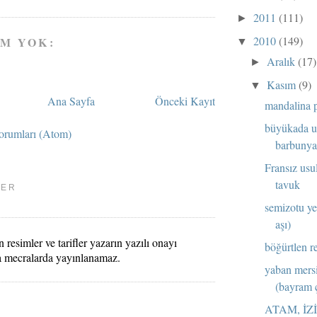
2011
(111)
►
2010
(149)
M YOK:
▼
Aralık
(17)
►
Kasım
(9)
▼
Ana Sayfa
Önceki Kayıt
mandalina p
büyükada u
orumları (Atom)
barbunya 
Fransız usu
tavuk
LER
semizotu ye
aşı)
 resimler ve tarifler yazarın yazılı onayı
böğürtlen re
a mecralarda yayınlanamaz.
yaban mersi
(bayram ç
ATAM, İZ