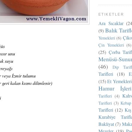
ETIKETLER
Ara Sıcaklar
(24
Balık Tarifl
(9)
Çikol
Yemekleri
(6)
Çin Yemekleri
(6)
ğüs
(25)
Çorba Tarifl
ısır unu
Menüsü-Sunu
uk suyu
(46)
Dip Tarifl
ereyağı
Tarifleri
(18)
E
r veya İzmir tulumu
(15)
Et Yemekleri
r geri kalan kısmı dilimlenir)
Hamur İşleri
Kahv
Tarifleri
(4)
i
Tarifleri
(3)
Kebap 
Tarifleri
(12)
Kış 
Kurabiye Tarifle
Bakliyat
(7)
Makar
Mezeler
(19)
Pas