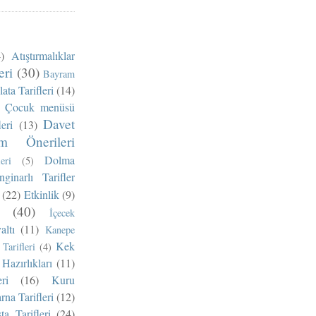
)
Atıştırmalıklar
eri
(30)
Bayram
ata Tarifleri
(14)
Çocuk menüsü
Davet
eri
(13)
m Önerileri
Dolma
eri
(5)
nginarlı Tarifler
(22)
Etkinlik
(9)
(40)
İçecek
altı
(11)
Kanepe
Kek
Tarifleri
(4)
Hazırlıkları
(11)
ri
(16)
Kuru
na Tarifleri
(12)
ta Tarifleri
(24)