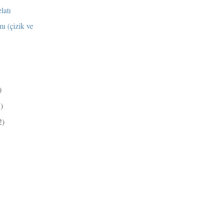
latı
mı (çizik ve
)
5)
2)