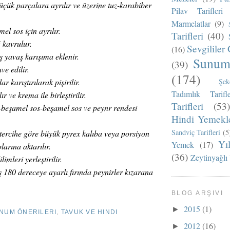
üçük parçalara ayrılır ve üzerine tuz-karabiber
Pilav Tarifleri
Marmelatlar
(9)
l sos için ayrılır.
Tarifleri
(40)
 kavrulur.
Sevgililer 
(16)
 yavaş karışıma eklenir.
Sunum 
(39)
ve edilir.
(174)
 karıştırılarak pişirilir.
Şek
Tadımlık Tarifle
r ve krema ile birleştirilir.
Tarifleri
(53)
-beşamel sos-beşamel sos ve peynr rendesi
Hindi Yemekle
Sandviç Tarifleri
(5
tercihe göre büyük pyrex kalıba veya porsiyon
Yı
Yemek
(17)
arına aktarılır.
(36)
Zeytinyağlı
imleri yerleştirilir.
ş 180 dereceye ayarlı fırında peynirler kızarana
BLOG ARŞIVI
2015
(1)
►
NUM ÖNERILERI
,
TAVUK VE HINDI
2012
(16)
►