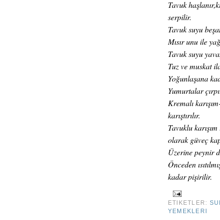
Tavuk haşlanır,k
serpilir.
Tavuk suyu beşame
Mısır unu ile yağ
Tavuk suyu yavaş
Tuz ve muskat ila
Yoğunlaşana kadar
Yumurtalar çırpılı
Kremalı karışım
karıştırılır.
Tavuklu karışım 
olarak güveç kapl
Üzerine peynir dil
Önceden ısıtılmı
kadar pişirilir.
ETIKETLER:
SU
YEMEKLERI