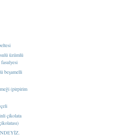
eltesi
sulü üzümlü
fasulyesi
lü beşamelli
meği (pirpirim
çeli
nli çikolata
ikolatası)
İNDEYİZ.