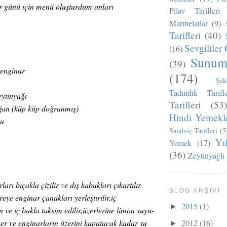
r günü için menü oluşturdum onları
Pilav Tarifleri
Marmelatlar
(9)
Tarifleri
(40)
Sevgililer 
(16)
Sunum 
(39)
 enginar
(174)
Şek
Tadımlık Tarifle
eytinyağı
Tarifleri
(53)
oğan (küp küp doğranmış)
Hindi Yemekle
tu
Sandviç Tarifleri
(5
Yı
Yemek
(17)
(36)
Zeytinyağlı
arı bıçakla çizilir ve dış kabukları çıkartılır.
BLOG ARŞIVI
eye enginar çanakları yerleştirilir,iç
2015
(1)
►
 ve iç bakla taksim edilir,üzerlerine limon suyu-
ker ve enginarların üzerini kapatacak kadar su
2012
(16)
►