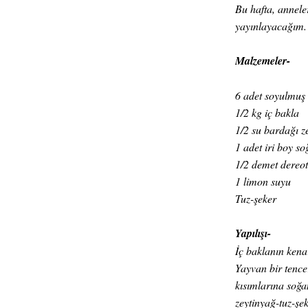
Bu hafta, annele
yayınlayacağım.
Malzemeler-
6 adet soyulmuş
1/2 kg iç bakla
1/2 su bardağı z
1 adet iri boy s
1/2 demet dereo
1 limon suyu
Tuz-şeker
Yapılışı-
İç baklanın kenarl
Yayvan bir tencer
kısımlarına soğan
zeytinyağ-tuz-şe