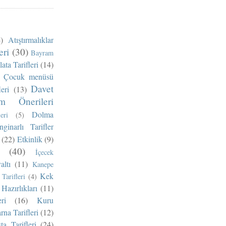
)
Atıştırmalıklar
eri
(30)
Bayram
ata Tarifleri
(14)
Çocuk menüsü
Davet
eri
(13)
m Önerileri
Dolma
eri
(5)
nginarlı Tarifler
(22)
Etkinlik
(9)
(40)
İçecek
altı
(11)
Kanepe
Kek
Tarifleri
(4)
Hazırlıkları
(11)
ri
(16)
Kuru
na Tarifleri
(12)
ta Tarifleri
(24)