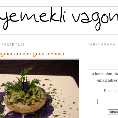
0 PAZARTESI
TARIF ARAMA
enginar anneler günü menüsü
Abone olun, ta
email adresi
Email ad