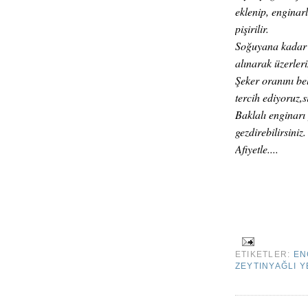
eklenip, engina
pişirilir.
Soğuyana kadar t
alınarak üzerler
Şeker oranını be
tercih ediyoruz,s
Baklalı enginarı
gezdirebilirsiniz.
Afiyetle....
ETIKETLER:
EN
ZEYTINYAĞLI 