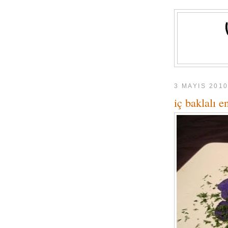
3 MAYIS 201
iç baklalı 