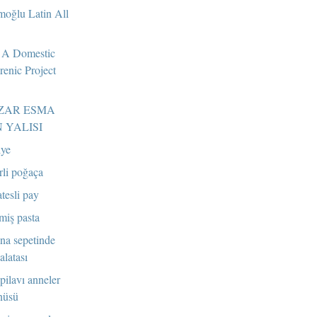
moğlu Latin All
 A Domestic
renic Project
ZAR ESMA
 YALISI
iye
rli poğaça
tesli pay
miş pasta
ana sepetinde
latası
 pilavı anneler
nüsü