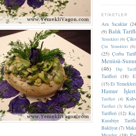
ETIKETLER
Ara Sıcaklar
(24
Balık Tarifl
(9)
Çikol
Yemekleri
(6)
Çin Yemekleri
(6)
(25)
Çorba Tarifl
Menüsü-Sunu
(46)
Dip Tarifl
Tarifleri
(18)
E
(15)
Et Yemekleri
Hamur İşleri
Kahv
Tarifleri
(4)
Tarifleri
(3)
Kebap 
Tarifleri
(12)
Kış 
Kurabiye Tarifle
Bakliyat
(7)
Makar
Mezeler
(19)
Pas