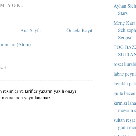
M YOK:
Ayhan Sici
Stars
Meriç Kara
Schizoph
Ana Sayfa
Önceki Kayıt
Sergisi
orumları (Atom)
TOG BAZ
SULTAN
rozet kurab
LER
labne peyni
tavuklu pata
 resimler ve tarifler yazarın yazılı onayı
gülle bezen
a mecralarda yayınlanamaz.
kırmızı lah
mevsim sa
sultan reşat
günü me