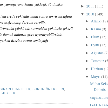
rlar yumuşayana kadar yaklaşık 45 dakika
2011
(111)
►
2010
(149)
▼
encerede bekletilir daha sonra servis tabağına
Aralık
(17)
►
ine doğranmış dereotu serpilir.
lirtmedim çünkü biz normalden çok fazla şekerli
Kasım
(9)
►
iz damak tadınıza göre ayarlayabilirsiniz.
Ekim
(12)
►
 yerken üzerine sızma zeytinyağı
Eylül
(12)
►
Ağustos
(7
►
Temmuz
(
►
Haziran
(1
►
Mayıs
(14)
▼
Mithat Sele
Dinletisi
GINARLI TARIFLER
,
SUNUM ÖNERILERI
,
YEMEKLER
enginarlı 
GALATA