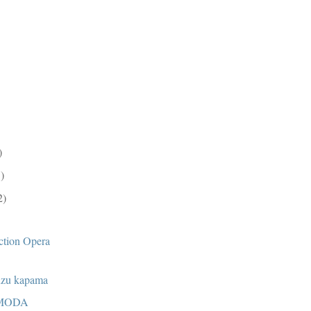
)
5)
2)
ction Opera
kuzu kapama
MODA