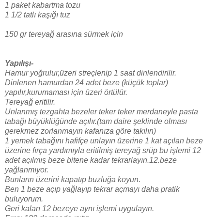
1 paket kabartma tozu
1 1/2 tatlı kaşığı tuz
150 gr tereyağ arasına sürmek için
Yapılışı-
Hamur yoğrulur,üzeri streçlenip 1 saat dinlendirilir.
Dinlenen hamurdan 24 adet beze (küçük toplar)
yapılır,kurumaması için üzeri örtülür.
Tereyağ eritilir.
Unlanmış tezgahta bezeler teker teker merdaneyle pasta
tabağı büyüklüğünde açılır.(tam daire şeklinde olması
gerekmez zorlanmayın kafanıza göre takılın)
1 yemek tabağını hafifçe unlayın üzerine 1 kat açılan beze
üzerine fırça yardımıyla eritilmiş tereyağ srüp bu işlemi 12
adet açılmış beze bitene kadar tekrarlayın.12.beze
yağlanmıyor.
Bunların üzerini kapatıp buzluğa koyun.
Ben 1 beze açıp yağlayıp tekrar açmayı daha pratik
buluyorum.
Geri kalan 12 bezeye aynı işlemi uygulayın.