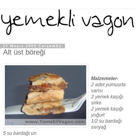
27 Mayıs 2009 Çarşamba
Alt üst böreği
Malzemeler-
2 adet yumuurta
sarısı
2 yemek kaşığı
sirke
2 yemek kaşığı
yoğurt
1/2 su bardağı
sıvıyağ
5 su bardağı un